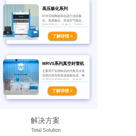
高压极化系列
针对压电陶瓷样品进行油浴极
化、电晕极化、高温空气极化，
同时可极化1~4
个样品，是实验
室对压电陶瓷工艺制备而研发
的，通过熟练掌握和不断的优化
了解详情 >
实验制备工艺，让压电陶瓷达到
最佳极化效果，并且广泛应用于
航空航天、激光陀螺、自适应光
学、
精密机械工、自动控制、半
导体集成、生物医学工程等技术
领域。
MRVS系列真空封管机
主要用于实现样品的无氧无水真
空密封保存和高温固相合成，整
条系统由真空封管机、氢氧机、
分子泵机组、石英管、管接头等
组成，标准化定制石英柱保证其
了解详情 >
与特殊设计的管接头精准匹配，
从而进一步提升石英管封装的密
封性，实现更高标准的真空封
管。
解决方案
Total Solution