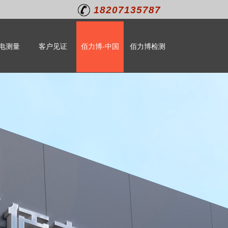
18207135787
电测量
客户见证
佰力博-中国
佰力博检测