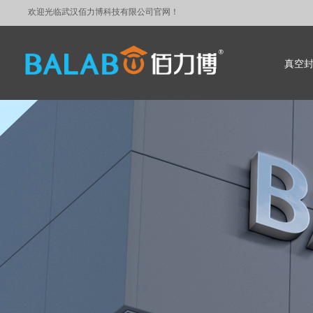
欢迎光临武汉佰力博科技有限公司官网
！
真空