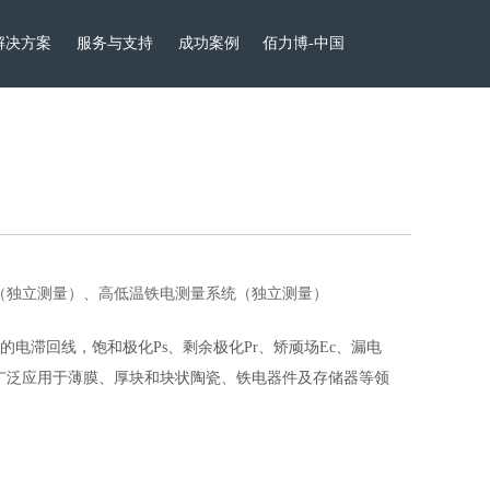
解决方案
服务与支持
成功案例
佰力博-中国
（独立测量）、高低温铁电测量系统（独立测量）
电滞回线，饱和极化Ps、剩余极化Pr、矫顽场Ec、漏电
可广泛应用于薄膜、厚块和块状陶瓷、铁电器件及存储器等领