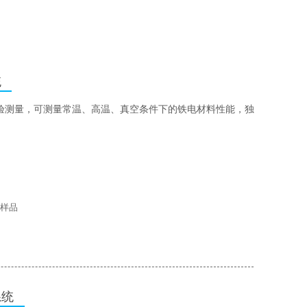
统
验测量，可测量常温、高温、真空条件下的铁电材料性能，独
。
样品
系统